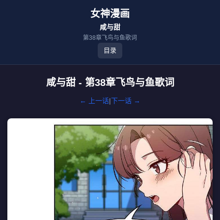
女神漫画
咸与甜
第38章飞鸟与鱼歌词
目录
咸与甜 - 第38章飞鸟与鱼歌词
← 上一话
|
下一话 →