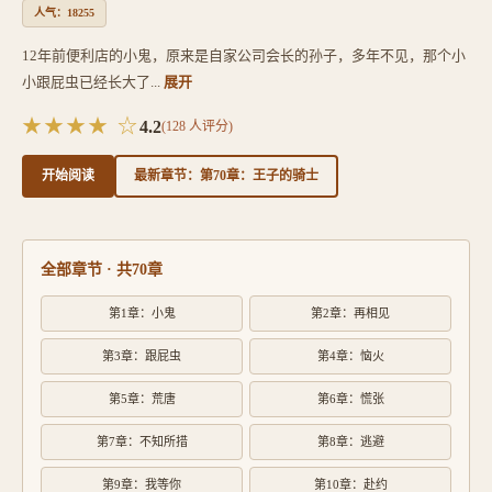
人气：18255
12年前便利店的小鬼，原来是自家公司会长的孙子，多年不见，那个小
小跟屁虫已经长大了...
展开
★★★★ ☆
4.2
(
128
人评分)
开始阅读
最新章节：第70章：王子的骑士
全部章节 · 共70章
第1章：小鬼
第2章：再相见
第3章：跟屁虫
第4章：恼火
第5章：荒唐
第6章：慌张
第7章：不知所措
第8章：逃避
第9章：我等你
第10章：赴约