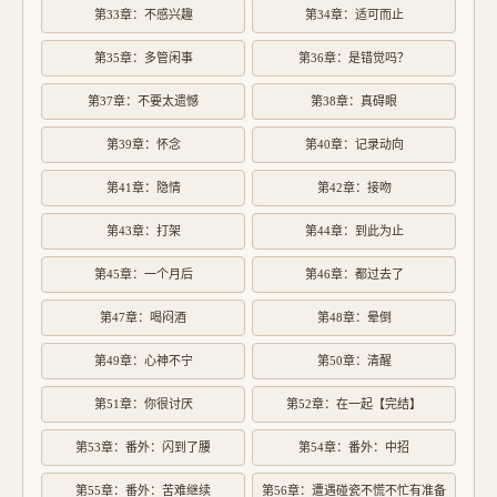
第33章：不感兴趣
第34章：适可而止
第35章：多管闲事
第36章：是错觉吗？
第37章：不要太遗憾
第38章：真碍眼
第39章：怀念
第40章：记录动向
第41章：隐情
第42章：接吻
第43章：打架
第44章：到此为止
第45章：一个月后
第46章：都过去了
第47章：喝闷酒
第48章：晕倒
第49章：心神不宁
第50章：清醒
第51章：你很讨厌
第52章：在一起【完结】
第53章：番外：闪到了腰
第54章：番外：中招
第55章：番外：苦难继续
第56章：遭遇碰瓷不慌不忙有准备